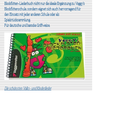
Blockflöten-Liederbuch nicht nur die ideale Ergänzung zu Voggy’s
Blockflötenschule, sondern eignet sich auch hervorragend für
den Einsatz mit jeder anderen Schule oder als
Spielstücksammlung.
Für deutsche und barocke Griffweise.
Die schönsten Volks- und Kinderlieder
Das Heft für Kinder ab 6 Jahren enthält die schönsten Volks- und
Kinderlieder in sehr leichten Bearbeitungen für Sopran-
Blockflöte, zu der wahlweise auch eine zweite Stimme gespielt
werden kann.