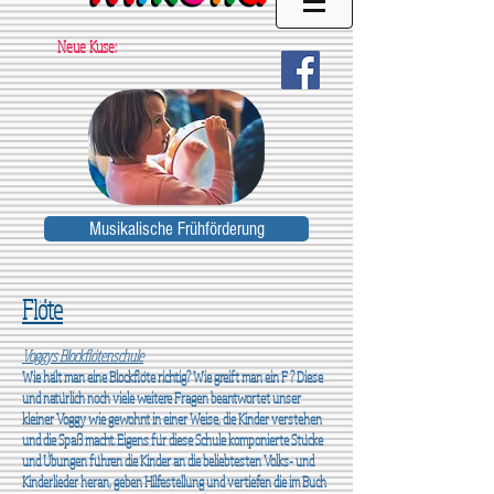
Neue Kuse:
Musikalische Frühförderung
Flöte
Voggys Blockflötenschule
Wie hält man eine Blockflöte richtig? Wie greift man ein F ? Diese
und natürlich noch viele weitere Fragen beantwortet unser
kleiner Voggy wie gewohnt in einer Weise, die Kinder verstehen
und die Spaß macht. Eigens für diese Schule komponierte Stücke
und Übungen führen die Kinder an die beliebtesten Volks- und
Kinderlieder heran, geben Hilfestellung und vertiefen die im Buch