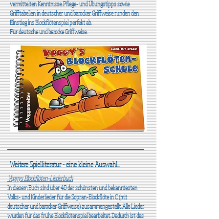
vermittelten Kenntnisse. Pflege- und Übungstipps sowie
Grifftabellen in deutscher und barocker Griffweise runden den
Einstieg ins Blockflötenspiel perfekt ab.
Für deutsche und barocke Griffweise.
Weitere Spielliteratur - eine kleine Auswahl...
Voggys Blockflöten-Liederbuch
In diesem Buch sind über 40 der schönsten und bekanntesten
Volks- und Kinderlieder für die Sopran-Blockflöte in C (mit
deutscher und barocker Griffweise) zusammengestellt. Alle Lieder
wurden für das frühe Blockflötenspiel bearbeitet. Dadurch ist das