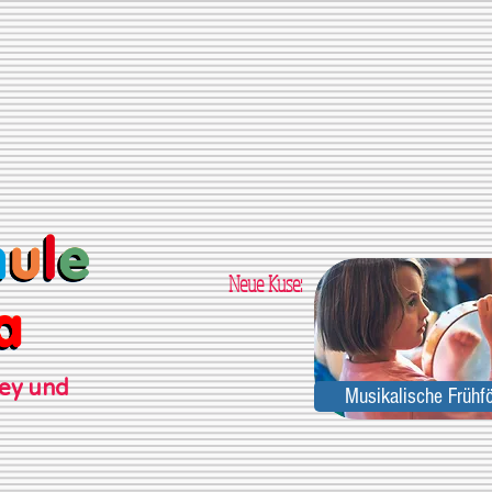
Neue Kuse:
zey und
Musikalische Frühf