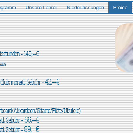
ogramm
Unsere Lehrer
Niederlassungen
Preise
htsstunden -
140,--€
uten
42,--€
-Club
: monatl. Gebühr -
eyboard/Akkordeon/Gitarre
/Flöte/Ukulele)
:
- 66,--€
atl. Gebühr
89,--€
tl. Gebühr -