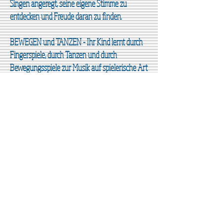
Singen angeregt, seine eigene Stimme zu
entdecken und Freude daran zu finden.
BEWEGEN und TANZEN - Ihr Kind lernt durch
Fingerspiele, durch Tanzen und durch
Bewegungsspiele zur Musik auf spielerische Art
und Weise seinen Körper kennen.
HÖREN und SPIELEN - Einfache Instrumente
wie Klanghölzer, Glöckchen, Rasseln oder
Trommeln führen Ihr Kind in die Welt der Klänge
Kursdauer: 16 Unterrichtsstunden je Kurs,
1 Unterrichtsstunde dauert ca. 30-35 Minuten
Gruppengröße: 5 bis 10 Kinder
Der Einstieg in laufende Kurse ist jederzeit